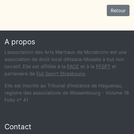
Retour
A propos
L’association des Arts Martiaux de Morsbronn est une
association de droit local d’Alsace-Moselle à but non
lucratif. Elle est affiliée à la
FACE
et à la
FFSPT
et
partenaire de
Fuji Sport Strasbourg
.
Elle est inscrite au Tribunal d'Instance de Haguenau,
registre des associations de Wissembourg - Volume 18
Folio n° 41
Contact