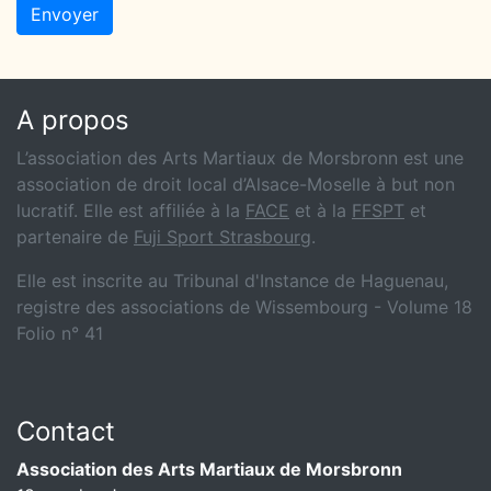
A propos
L’association des Arts Martiaux de Morsbronn est une
association de droit local d’Alsace-Moselle à but non
lucratif. Elle est affiliée à la
FACE
et à la
FFSPT
et
partenaire de
Fuji Sport Strasbourg
.
Elle est inscrite au Tribunal d'Instance de Haguenau,
registre des associations de Wissembourg - Volume 18
Folio n° 41
Contact
Association des Arts Martiaux de Morsbronn