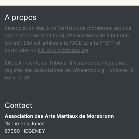
A propos
L’association des Arts Martiaux de Morsbronn est une
association de droit local d’Alsace-Moselle à but non
lucratif. Elle est affiliée à la
FACE
et à la
FFSPT
et
partenaire de
Fuji Sport Strasbourg
.
Elle est inscrite au Tribunal d'Instance de Haguenau,
registre des associations de Wissembourg - Volume 18
Folio n° 41
Contact
Association des Arts Martiaux de Morsbronn
18 rue des Joncs
67360 HEGENEY