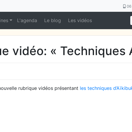
06 
ines
L'agenda
Le blog
Les vidéos
ue vidéo: « Techniques 
nouvelle rubrique vidéos présentant
les techniques d’Aïkibu