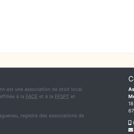
C
n est une association de droit local
As
affiliée à la
FACE
et à la
FFSPT
et
M
18
6
Haguenau, registre des associations de
0