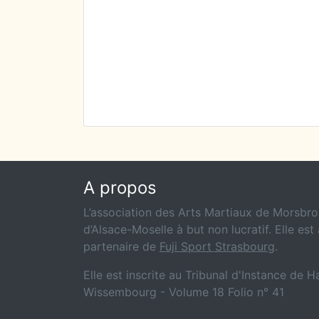
A propos
L’association des Arts Martiaux de Morsbron
d’Alsace-Moselle à but non lucratif. Elle est 
partenaire de
Fuji Sport Strasbourg
.
Elle est inscrite au Tribunal d'Instance de 
Wissembourg - Volume 18 Folio n° 41