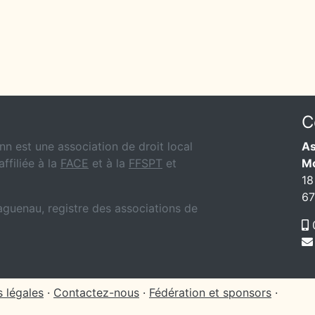
C
n est une association de droit local
As
affiliée à la
FACE
et à la
FFSPT
et
M
18
6
Haguenau, registre des associations de
0
 légales
·
Contactez-nous
·
Fédération et sponsors
·