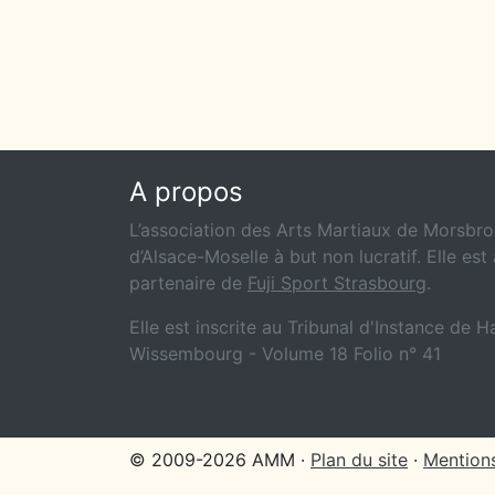
A propos
L’association des Arts Martiaux de Morsbron
d’Alsace-Moselle à but non lucratif. Elle est 
partenaire de
Fuji Sport Strasbourg
.
Elle est inscrite au Tribunal d'Instance de 
Wissembourg - Volume 18 Folio n° 41
© 2009-2026 AMM ·
Plan du site
·
Mentions