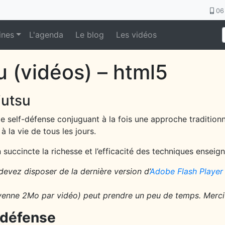
06 
ines
L'agenda
Le blog
Les vidéos
u (vidéos) – html5
jutsu
 self-défense conjuguant à la fois une approche traditionn
à la vie de tous les jours.
 succincte la richesse et l’efficacité des techniques enseig
devez disposer de la dernière version d’
Adobe Flash Player
enne 2Mo par vidéo) peut prendre un peu de temps. Merci 
 défense