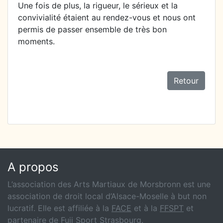
Une fois de plus, la rigueur, le sérieux et la
convivialité étaient au rendez-vous et nous ont
permis de passer ensemble de très bon
moments.
Retour
A propos
L’association des Arts Martiaux de Morsbronn est une
association de droit local d’Alsace-Moselle à but non
lucratif. Elle est affiliée à la
FACE
et à la
FFSPT
et
partenaire de
Fuji Sport Strasbourg
.