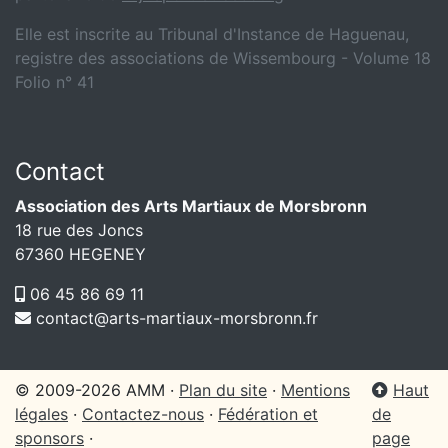
Elle est inscrite au Tribunal d'Instance de Haguenau,
registre des associations de Wissembourg - Volume 18
Folio n° 41
Contact
Association des Arts Martiaux de Morsbronn
18 rue des Joncs
67360 HEGENEY
06 45 86 69 11
contact@arts-martiaux-morsbronn.fr
© 2009-2026 AMM ·
Plan du site
·
Mentions
Haut
légales
·
Contactez-nous
·
Fédération et
de
sponsors
·
page