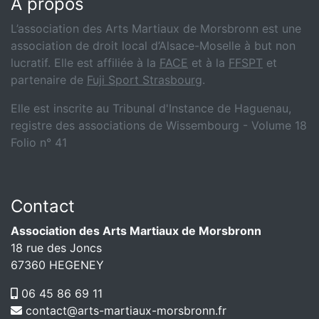
A propos
L’association des Arts Martiaux de Morsbronn est une
association de droit local d’Alsace-Moselle à but non
lucratif. Elle est affiliée à la
FACE
et à la
FFSPT
et
partenaire de
Fuji Sport Strasbourg
.
Elle est inscrite au Tribunal d'Instance de Haguenau,
registre des associations de Wissembourg - Volume 18
Folio n° 41
Contact
Association des Arts Martiaux de Morsbronn
18 rue des Joncs
67360 HEGENEY
06 45 86 69 11
contact@arts-martiaux-morsbronn.fr