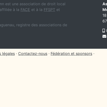
n est une association de droit local
As
affiliée à la
FACE
et à la
FFSPT
et
M
18
6
Haguenau, registre des associations de
0
 légales
·
Contactez-nous
·
Fédération et sponsors
·