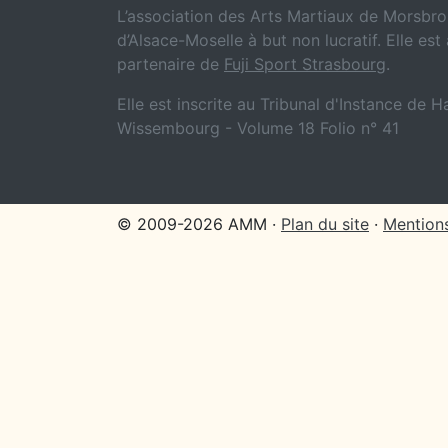
L’association des Arts Martiaux de Morsbron
d’Alsace-Moselle à but non lucratif. Elle est 
partenaire de
Fuji Sport Strasbourg
.
Elle est inscrite au Tribunal d'Instance de 
Wissembourg - Volume 18 Folio n° 41
© 2009-2026 AMM ·
Plan du site
·
Mentions