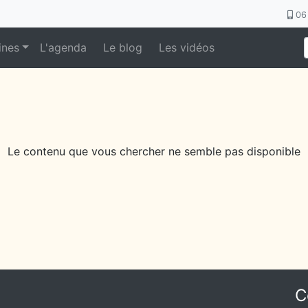
06 
ines
L'agenda
Le blog
Les vidéos
Le contenu que vous chercher ne semble pas disponible
C